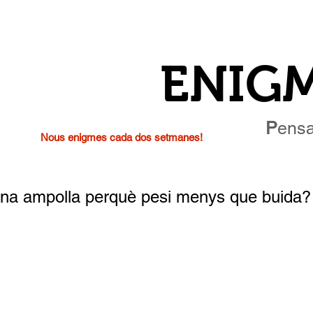
ENIG
P
ensa
Nous enigmes cada dos setmanes!
una ampolla perquè pesi menys que buida?