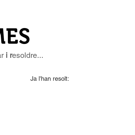
MES
r
i r
esoldre...
Ja l'han resolt: